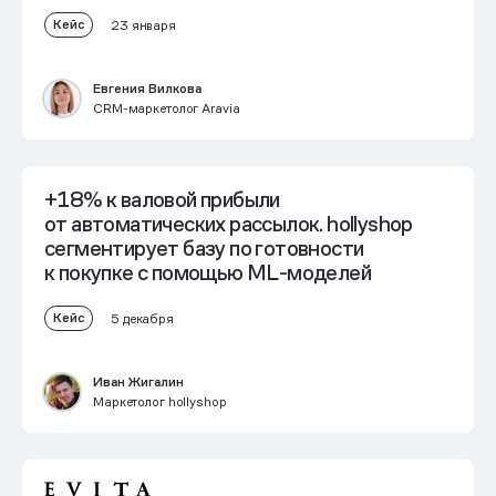
Кейс
23 января
Евгения Вилкова
CRM-маркетолог Aravia
+18% к валовой прибыли
от автоматических рассылок.
hollyshop
сегментирует базу по готовности
к покупке с помощью ML-моделей
Кейс
5 декабря
Иван Жигалин
Маркетолог hollyshop