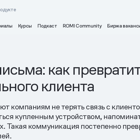
родукте
риалы
Курсы
Подкаст
ROMI Community
Биржа ваканс
сьма: как превратит
льного клиента
 компаниям не терять связь с клиентом
аться купленным устройством, напомина
ах. Такая коммуникация постепенно пре
лей.