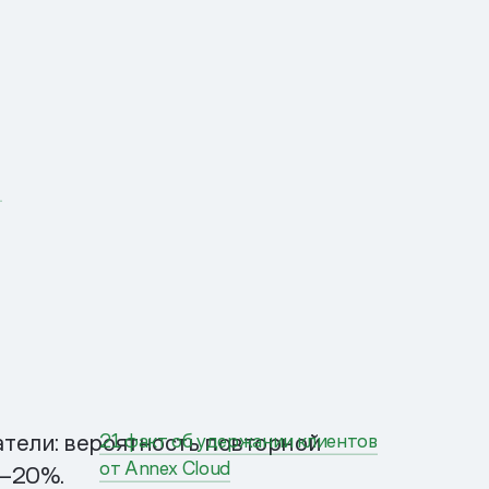
й
тели: вероятность повторной
21 факт об удержании клиентов
от Annex Cloud
5–20%.