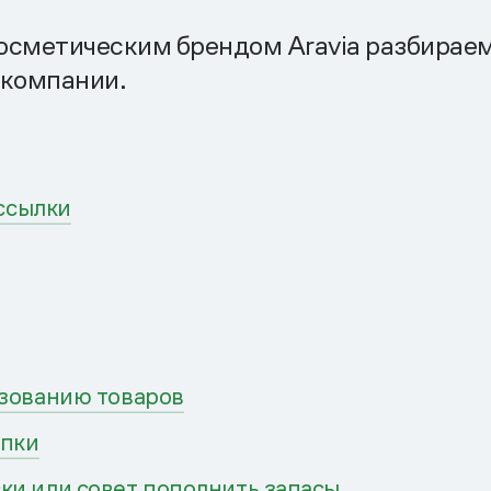
осметическим брендом Aravia разбирае
 компании.
ссылки
ьзованию товаров
упки
и или совет пополнить запасы