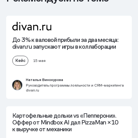
До 3% к валовой прибыли
за два месяца:
divan.ru запускают игры в коллаборации
Кейс
15 мая
Наталья Винокурова
Руководитель программы лояльности и CRM-маркетинга
divan.ru
Картофельные дольки vs «Пепперони».
Оффер от Mindbox AI дал PizzaMan
×10
к выручке от механики