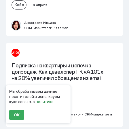
Кейс
14 апреля
Анастасия Ильина
CRM-маркетолог PizzaMan
Подписка на квартиры и цепочка
допродаж. Как девелопер ГК «А101»
на 20% увеличил обращения из email
Кейс
Мы обрабатываем данные
10 марта
посетителей и используем
куки согласно
политике
Анастасия Берёзкина
Руководитель группы перформанс- и CRM-маркетинга
ОК
в ГК «А101»