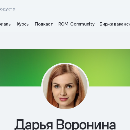
родукте
риалы
Курсы
Подкаст
ROMI Community
Биржа ваканс
Дарья Воронина