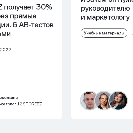
 получает 30%
руководителю
рез прямые
и маркетологу
ии. 6 AB‑тестов
ами
Учебные материалы
 2022
есёлкина
кетолог 12 STOREEZ