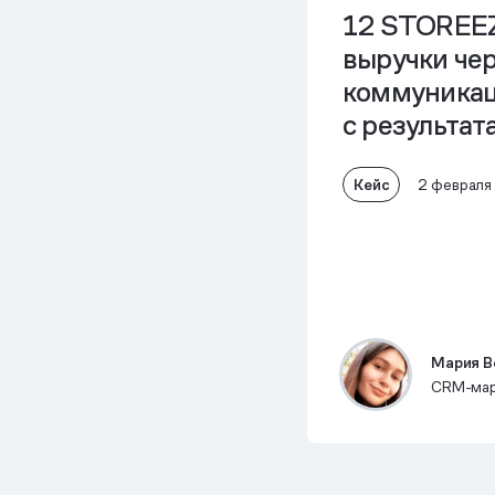
12 STOREEZ
выручки че
коммуникац
с результат
Кейс
2 февраля
Мария В
CRM-мар