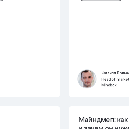
Филипп Вольн
Head of marke
Mindbox
Майндмеп: как 
и зачем он нуж