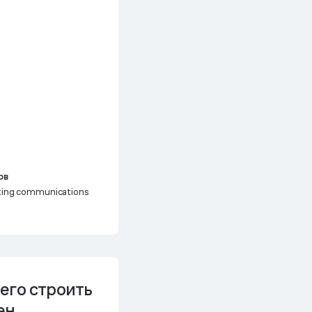
ов
ting communications
его строить
ен