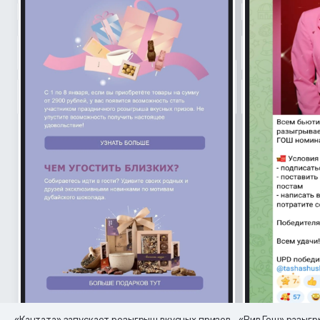
«Кантата» запускает розыгрыш вкусных призов
«Рив Гош» разыгр