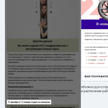
«Колесо.ру» отп
и расписание ра