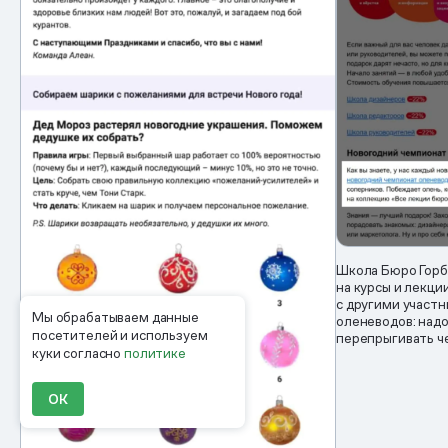
Школа Бюро Горб
на курсы и лекци
с другими участ
Мы обрабатываем данные
оленеводов: над
посетителей и используем
перепрыгивать ч
куки согласно
политике
ОК