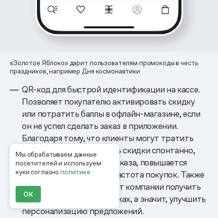
«Золотое Яблоко» дарит пользователям промокоды в честь
праздников, например Дня космонавтики
QR-код для быстрой идентификации на кассе.
Позволяет покупателю активировать скидку
или потратить баллы в офлайн-магазине, если
он не успел сделать заказ в приложении.
Благодаря тому, что клиенты могут тратить
бонусы или активировать скидки спонтанно,
Мы обрабатываем данные
без предварительного заказа, повышается
посетителей и используем
куки согласно
политике
их лояльность, а с ней и частота покупок. Также
идентификация позволяет компании получить
ОК
данные об офлайн-покупках, а значит, улучшить
персонализацию предложений.