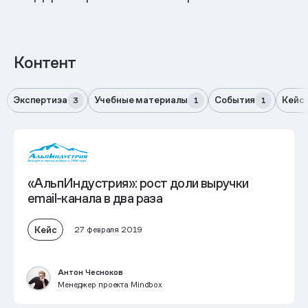
Контент
Экспертиза
Учебные материалы
События
Кейс
3
1
1
«АльпИндустрия»: рост доли выручки
email-канала в два раза
Кейс
27 февраля 2019
Антон Чесноков
Менеджер проекта Mindbox