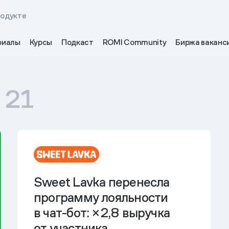
родукте
риалы
Курсы
Подкаст
ROMI Community
Биржа ваканс
21
Sweet Lavka перенесла
программу лояльности
в чат-бот: ×2,8 выручка
от участника