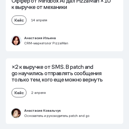
Оффер от Mindbox AI дал PizzaMan
×10
к выручке от механики
Кейс
14 апреля
Анастасия Ильина
CRM-маркетолог PizzaMan
×2 к выручке от SMS.
В patch and
go научились отправлять сообщения
только тем, кого еще можно вернуть
Кейс
2 апреля
Анастасия Ковальчук
Основатель и руководитель patch and go