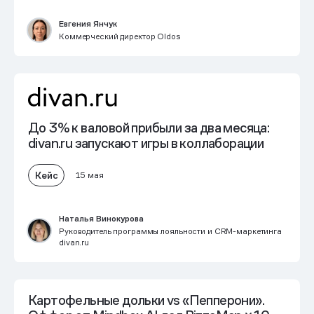
Евгения Янчук
Коммерческий директор Oldos
До 3% к валовой прибыли
за два месяца:
divan.ru запускают игры в коллаборации
Кейс
15 мая
Наталья Винокурова
Руководитель программы лояльности и CRM-маркетинга
divan.ru
Картофельные дольки vs «Пепперони».