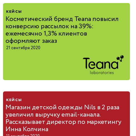
Согласие на обработку
персональных д
кейсы
и
индивидуальные предложения
Косметический бренд Teana повысил
конверсию рассылок на 39%:
Свяжемся в теч
рабочего дня
ежемесячно 1,3% клиентов
оформляют заказ
21 сентября 2020
кейсы
Магазин детской одежды Nils в 2 раза
увеличил выручку email-канала.
Рассказывает директор по маркетингу
Инна Колчина