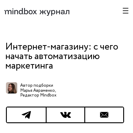
Презентация Mindbox
Покажем платформу в деле,
Интернет-магазину: с чего
поможем выбрать тариф и ответим на
оформлением подписки можно проте
начать автоматизацию
бесплатно.
маркетинга
Ваше имя
Компания
Автор подборки
Марья Авраменко,
Эл. почта
Редактор Mindbox
Телефон
Размер базы
Не выбрано