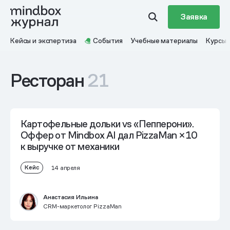
Заявка
Кейсы и экспертиза
События
Учебные материалы
Курсы
Ресторан
21
Картофельные дольки vs «Пепперони».
Оффер от Mindbox AI дал PizzaMan
×10
к выручке от механики
Кейс
14 апреля
Анастасия Ильина
CRM-маркетолог PizzaMan