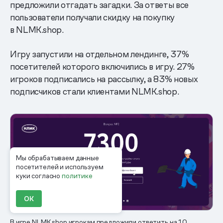
предложили отгадать загадки. За ответы все
пользователи получали скидку на покупку
в NLMK.shop.
Игру запустили на отдельном лендинге, 37%
посетителей которого включились в игру. 27%
игроков подписались на рассылку, а 83% новых
подписчиков стали клиентами NLMK.shop.
Мы обрабатываем данные
посетителей и используем
куки согласно
политике
ОК
В игре NLMK.shop игрокам предложили ответить на 10