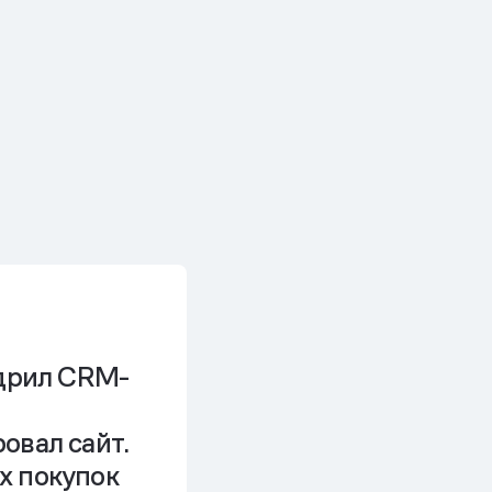
едрил CRM-
овал сайт.
х покупок