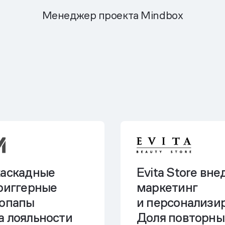
Менеджер проекта Mindbox
каскадные
Evita Store вн
триггерные
маркетинг
попапы
и персонализир
а лояльности
Доля повторны