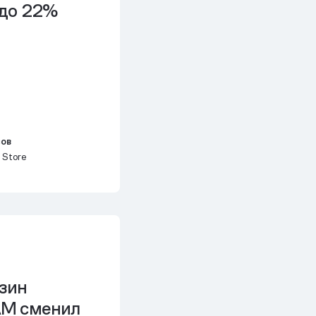
 до 22%
сов
 Store
зин
AM сменил