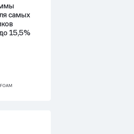
аммы
ля самых
иков
 до 15,5%
ь FOAM