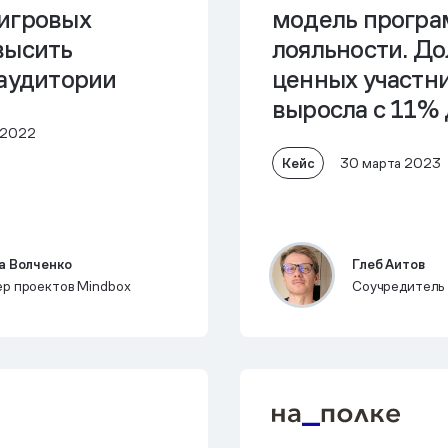
игровых
модель прогр
высить
лояльности. До
 аудитории
ценных участн
выросла с 11%
 2022
Кейс
30 марта 2023
а Волченко
Глеб Аитов
р проектов Mindbox
Соучредител