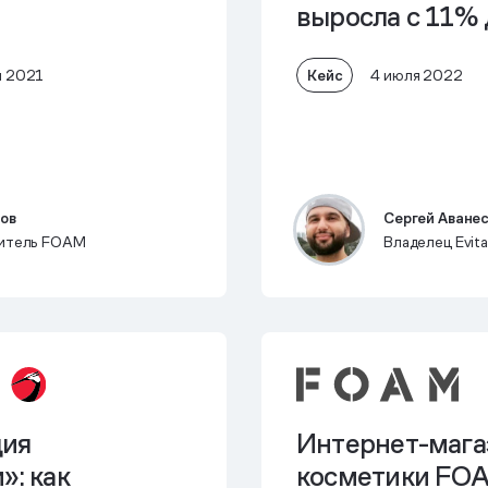
выросла с 11%
Кейс
я 2021
4 июля 2022
тов
Сергей Аване
итель FOAM
Владелец Evita
ция
Интернет-мага
»: как
косметики FO