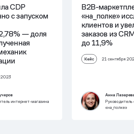
ила CDP
B2B-маркетпл
но с запуском
«на_полке» ис
клиентов и ув
32,78% — доля
заказов из CR
лученная
до 11,9%
 механик
ации
Кейс
21 сентября 20
а 2023
учеров
Анна Лазарев
итель интернет-магазина
Руководитель 
«на_полке»