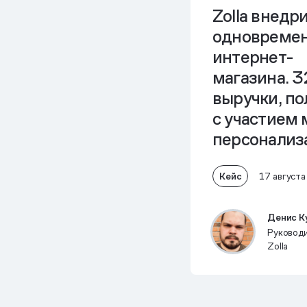
Zolla внедр
одновремен
интернет-
магазина. 
выручки, по
с участием
персонализ
Кейс
17 август
Денис К
Руковод
Zolla