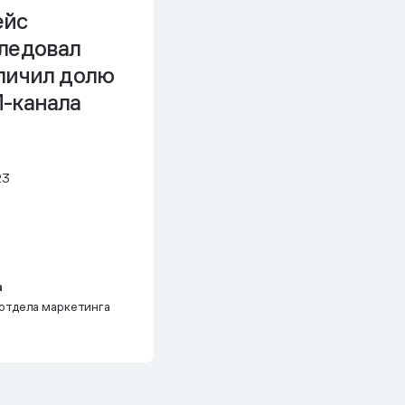
ейс
следовал
еличил долю
M-канала
23
а
отдела маркетинга