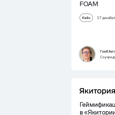
FOAM
Кейс
17 декабр
Глеб Аи
Соучред
Геймифика
в «Якитории