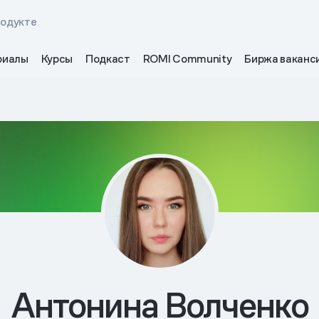
родукте
риалы
Курсы
Подкаст
ROMI Community
Биржа ваканс
Антонина Волченко