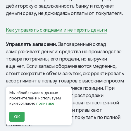
дебиторскую задолженность банку и получает
деньги сразу, не дожидаясь оплаты от покупателя.
Как управлять скидками и не терять деньги
Управлять запасами.
Затоваренный склад
замораживает деньги: средства на производство
товара потрачены, его продали, но выручки
еще нет. Если запасы оборачиваются медленно,
стоит сократить объем закупок, скорректировать
ассортимент в пользу товаров с высоким спросом
и снизить цены на залежавшиеся позиции. При
Мы обрабатываем данные
этом скидки как инструмент распродажи
посетителей и используем
работает, только если не становятся постоянной
куки согласно
политике
практикой. Иначе покупатели привыкают
к снижению цен и перестают покупать по полной
ОК
стоимости.