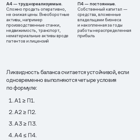
А4 — труднореализуемые.
П4 — постоянные.
Сложно продать оперативно,
Собственный капитал —
не снижая цены. Внеоборотные
средства, вложенные
активы, например
владельцами бизнеса
производственные станки,
и накопленная за годы
недвижимость, транспорт,
работы нераспределенная
нематериальные активы вроде
прибыль
патентов и лицензий
Ликвидность баланса считается устойчивой, если
одновременно выполняются четыре условия
по формуле:
А1 ≥ П1.
А2 ≥ П2.
А3 ≥ П3.
А4 ≤ П4.