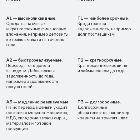
А1 — высоколиквидные.
П1 — наиболее срочные.
Средства на счетах
Кредиторская
и краткосрочные финансовые
задолженность, например
вложения, например депозиты,
долг поставщикам
которые выплатят в течение
года
А2 — быстрореализуемые.
П2 — краткосрочные.
Переводятся в деньги
Краткосрочные кредиты
за недели. Дебиторская
и займы сроком до года
задолженность до года,
например задолженность
покупателей
А3 — медленно реализуемые.
П3 — долгосрочные.
На их перевод в деньги уходит
Долгосрочные
несколько месяцев. Например,
обязательства, например,
НДС, складские запасы сырья,
кредиты на три-пять лет
материалов и готовой
продукции