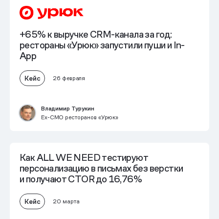
+65% к выручке CRM-канала за год:
рестораны «Урюк» запустили пуши и In-
App
Кейс
26 февраля
Владимир Турукин
Ex-СМО ресторанов «Урюк»
Как ALL WE NEED тестируют
персонализацию в письмах без верстки
и получают
CTOR до 16,76%
Кейс
20 марта