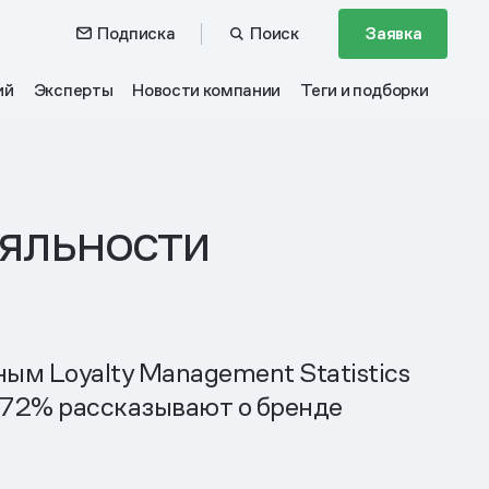
Подписка
Поиск
Заявка
ий
Эксперты
Новости компании
Теги и подборки
яльности
ым Loyalty Management Statistics
а 72% рассказывают о бренде