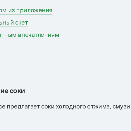
хом из приложения
льный счет
элитным впечатлениям
жие соки
ice предлагает соки холодного отжима, смуз
.