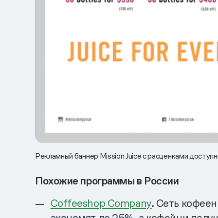
Рекламный баннер Mission Juice с расценками доступ
Похожие программы в России
Coffeeshop Company
.
Сеть кофеен 
экономят до 25%, а кофейни полу