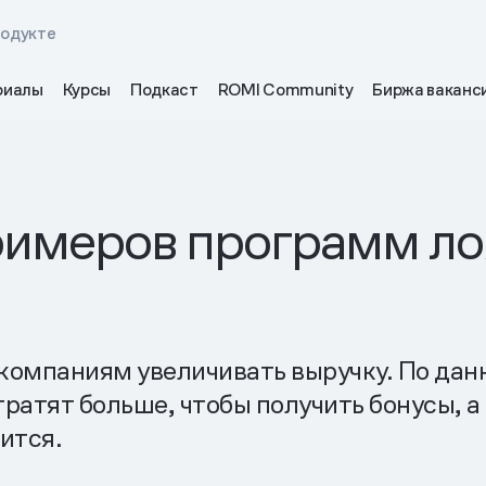
родукте
риалы
Курсы
Подкаст
ROMI Community
Биржа ваканс
римеров программ ло
компаниям увеличивать выручку. По данн
тратят больше, чтобы получить бонусы, 
ится.