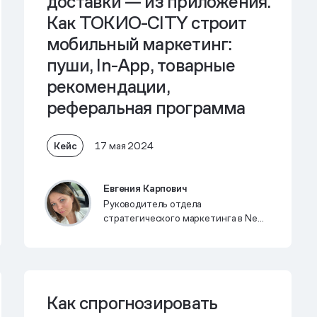
доставки — из приложения.
Как ТОКИО-CITY строит
мобильный маркетинг:
пуши, In-App, товарные
рекомендации,
реферальная программа
Кейс
17 мая 2024
Евгения Карпович
Руководитель отдела
стратегического маркетинга в New
Agency 21 — подрядчике ТОКИО-
CITY
Как спрогнозировать