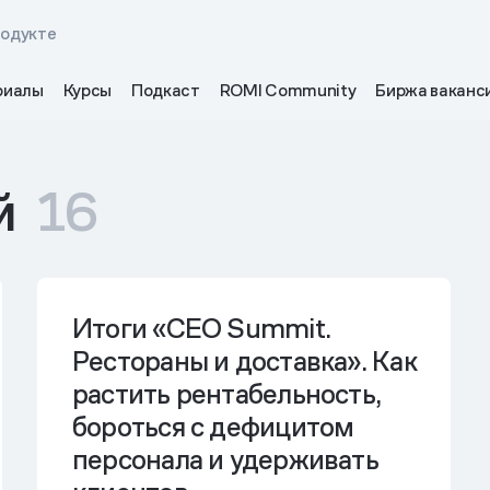
родукте
риалы
Курсы
Подкаст
ROMI Community
Биржа ваканс
й
16
Итоги «CEO Summit.
Рестораны и доставка». Как
растить рентабельность,
бороться с дефицитом
персонала и удерживать