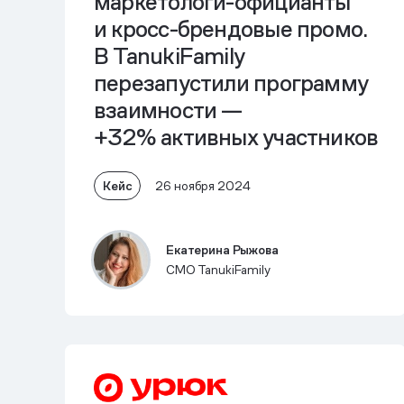
маркетологи-официанты
и кросс-брендовые промо.
В TanukiFamily
перезапустили программу
взаимности —
+32%
активных участников
Кейс
26 ноября 2024
Екатерина Рыжова
СМО TanukiFamily