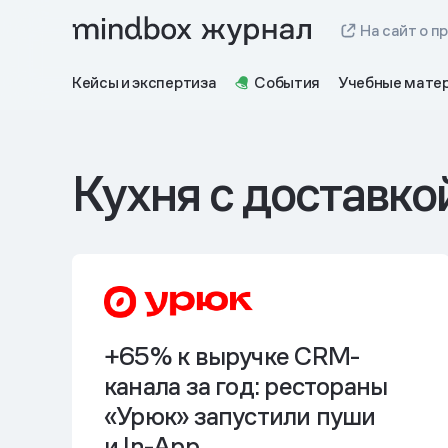
На сайт о п
Кейсы и экспертиза
События
Учебные мате
Кухня с доставко
+65% к выручке CRM-
канала за год: рестораны
«Урюк» запустили пуши
и In-App