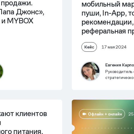
 продажи.
мобильный мар
Папа Джонс»,
пуши, In-App, 
» и MYBOX
рекомендации,
реферальная п
Кейс
17 мая 2024
Евгения Карп
Руководитель 
стратегическо
Agency 21 — 
CITY
кают клиентов
Офлайн + онлайн
25
и
ого питания.