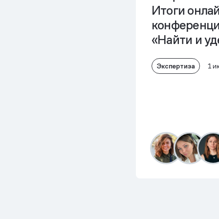
Итоги онла
конференци
«Найти и у
Экспертиза
1 и