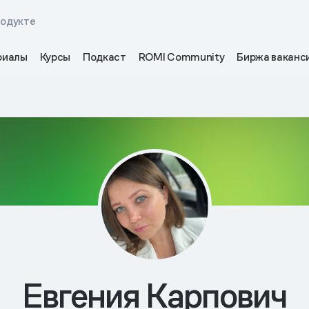
родукте
риалы
Курсы
Подкаст
ROMI Community
Биржа ваканс
Евгения Карпович