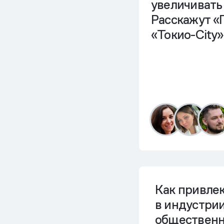
увеличивать
Расскажут «
«Токио-City
Как привле
в индустри
общественн