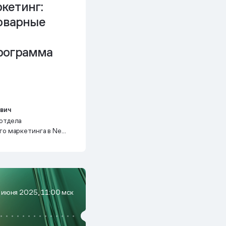
кетинг:
товарные
рограмма
ович
отдела
го маркетинга в New
подрядчике ТОКИО-
 июня 2025, 11:00 мск