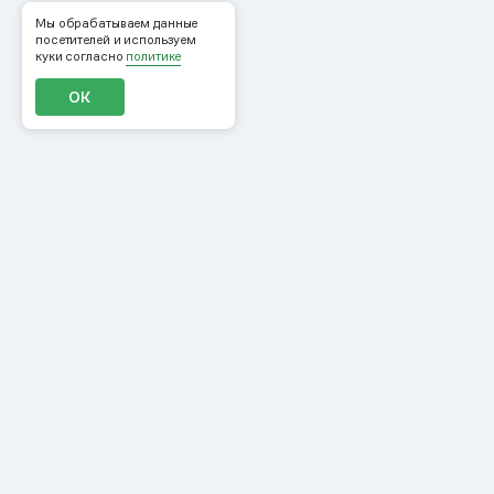
Мы обрабатываем данные
посетителей и используем
куки согласно
политике
ОК
Продукты
Материалы
CDP
Журнал
Рассылки
События
Конструктор писем
ROMI Community
Персонализация сайта
Инструменты
Лояльность
Курсы
Мобильные пуши
Школа CRM-
и In-App
маркетологов
Рекомендации и ML