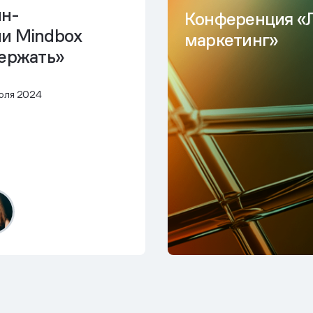
йн-
Конференция «
и Mindbox
маркетинг»
держать»
юля 2024