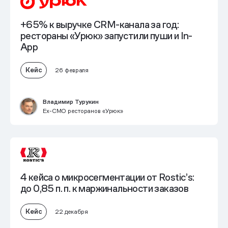
+65% к выручке CRM-канала за год:
рестораны «Урюк» запустили пуши и In-
App
Кейс
26 февраля
Владимир Турукин
Ex-СМО ресторанов «Урюк»
4 кейса о микросегментации от Rostic’s:
до 0,85 п. п. к маржинальности заказов
Кейс
22 декабря