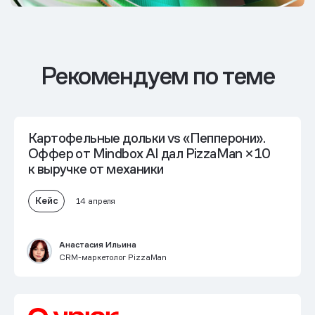
Рекомендуем по теме
Картофельные дольки vs «Пепперони».
Оффер от Mindbox AI дал PizzaMan
×10
к выручке от механики
Кейс
14 апреля
Анастасия Ильина
CRM-маркетолог PizzaMan