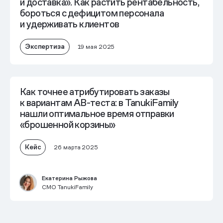
и доставка». Как растить рентабельность,
бороться с дефицитом персонала
и удерживать клиентов
Экспертиза
19 мая 2025
Как точнее атрибутировать заказы
к вариантам AB-теста: в TanukiFamily
нашли оптимальное время отправки
«брошенной корзины»
Кейс
26 марта 2025
Екатерина Рыжова
CMO TanukiFamily