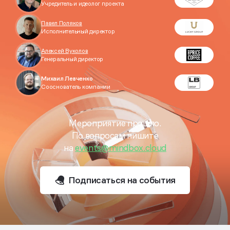
Учредитель и идеолог проекта
Павел Поляков
Исполнительный директор
Алексей Вуколов
Генеральный директор
Михаил Левченко
Сооснователь компании
Мероприятие прошло.
По вопросам пишите
на
events@mindbox.cloud
Подписаться на события