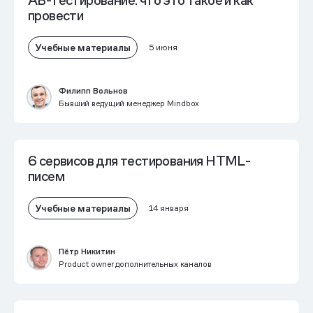
AB-тестирование: что это такое и как
провести
Учебные материалы
5 июня
Филипп Вольнов
Бывший ведущий менеджер Mindbox
6 сервисов для тестирования HTML-
писем
Учебные материалы
14 января
Пётр Никитин
Рroduct owner дополнительных каналов