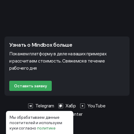
Узнать о Mindbox больше
Покажем платформу в деле на ваших примерах
и рассчитаем стоимость. Свяжемся в течение
рабочего дня
Оставить заявку
Telegram
Хабр
YouTube
HeadHunter
Мы обрабатываем данные
посетителей и используем
куки согласно
политике