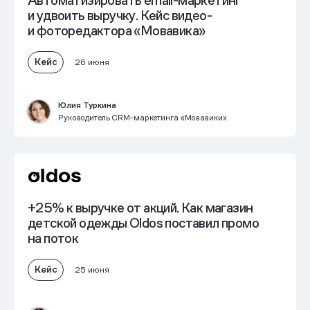
Автоматизировать email-маркетинг
и
удвоить выручку
. Кейс видео-
и фоторедактора «Мовавика»
Кейс
26 июня
Юлия Туркина
Руководитель CRM-маркетинга «Мовавики»
+25% к выручке от акций. Как магазин
детской одежды Oldos поставил промо
на поток
Кейс
25 июня