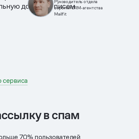
Руководитель отдела
ильную доставку писем
верстки CRM-агентства
Mailfit
о сервиса
ассылку в спам
больше 70% пользователей