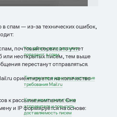
 в спам — из-за технических ошибок,
одит:
пам, почтовый сервис это учтет
Что делать, если рассылки
попадают в спам
б или неоткрытых писем, тем выше
общения перестанут отправляться.
il.ru ориентируется на количество
Технические и административные
требования Mail.ru
ов к рассылке компании. Она
Как улучшить репутацию
отправителя и повысить
мену и IP формируется на основе:
доставляемость писем