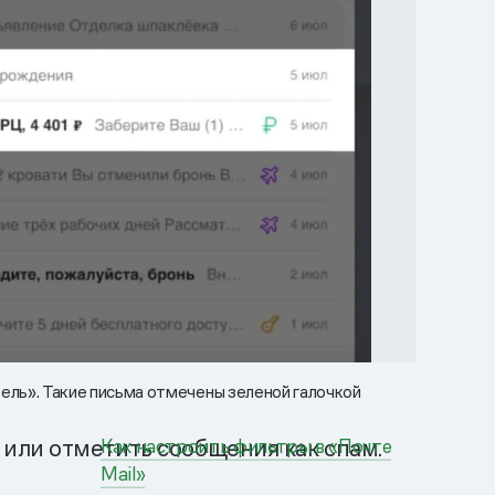
тель». Такие письма отмечены зеленой галочкой
Как настроить фильтры в «Почте
или отметить сообщения как спам.
Mail»