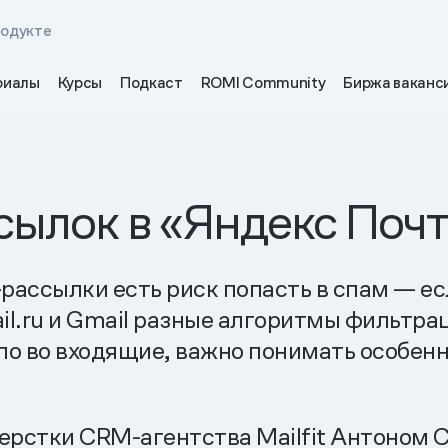
родукте
риалы
Курсы
Подкаст
ROMI Community
Биржа ваканс
лок в «Яндекс Почте»
-рассылки есть риск попасть в спам — ес
il.ru и Gmail разные алгоритмы фильтра
о во входящие, важно понимать особенн
ерстки CRM-агентства Mailfit Антоном 