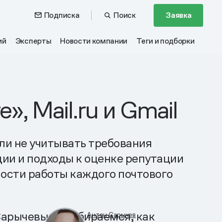
Подписка
Поиск
Заявка
ий
Эксперты
Новости компании
Теги и подборки
, Mail.ru и Gmail
ли не учитывать требования
ции и подходы к оценке репутации
ости работы каждого почтового
Сарычевым разбираемся, как
Антон Сарычев