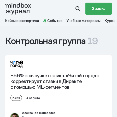
Заявка
Кейсы и экспертиза
События
Учебные материалы
Курсы
Контрольная группа
19
+56% к выручке с клика. «Читай‑город»
корректирует ставки в Директе
с помощью ML‑сегментов
Кейс
4 августа
Александр Коновалов