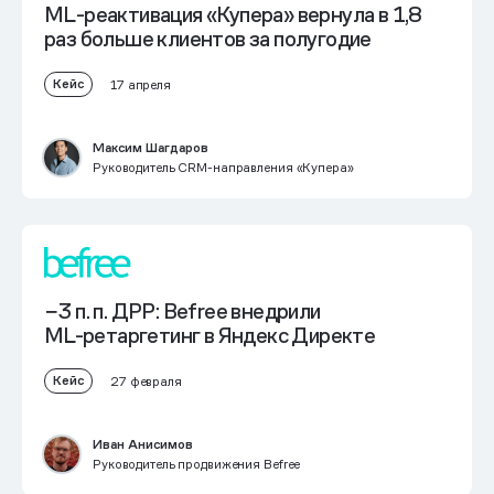
ML-реактивация «Купера» вернула в 1,8
раз больше клиентов за полугодие
Кейс
17 апреля
Максим Шагдаров
Руководитель CRM-направления «Купера»
−3 п. п. ДРР: Befree внедрили
ML⁠-⁠ретаргетинг в Яндекс Директе
Кейс
27 февраля
Иван Анисимов
Руководитель продвижения Befree