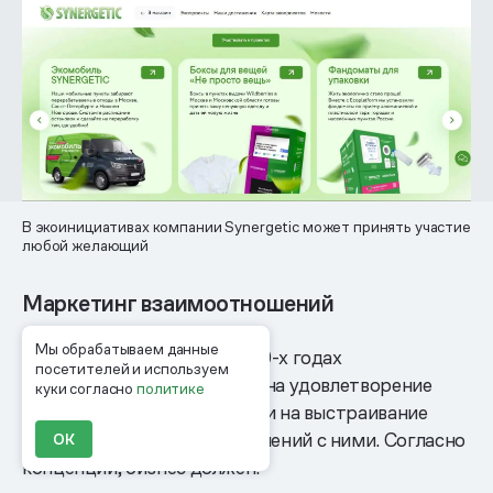
В экоинициативах компании Synergetic может принять участие
любой желающий
Маркетинг взаимоотношений
Мы обрабатываем данные
Концепция появилась в 1980-х годах
посетителей и используем
и ориентирована не только на удовлетворение
куки согласно
политике
потребностей клиентов, но и на выстраивание
долгосрочных взаимоотношений с ними. Согласно
ОК
концепции, бизнес должен: