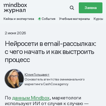
Заявка
Кейсы и экспертиза
События
Учебные материалы
Курсы
2 июня 2026
Нейросети в email-рассылках:
с чего начать и как выстроить
процесс
Юлия Гольцвирт
Основатель агентства омниканального
маркетинга CashCow.agency
По
данным Mindbox
, маркетологи
используют ИИ от случая к случаю —