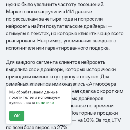
нужно было увеличить частоту посещений.
Маркетологи загрузили в ИИ данные
по рассылкам за четыре года и попросили
нейросеть найти покупательские драйверы —
стимулы в текстах, на которые клиенты чаще всего
реагировали. Например, упоминание звездного
исполнителя или гарантированного подарка.
Для каждого сегмента клиентов нейросеть
выделила свои драйверы, которые исторически
приводили именно эту группу к покупке. Для
семейных клиентов ими оказались «Атмосфера
праздника» и «FOMO: выгодная сделка с коротким
Мы обрабатываем данные
посетителей и используем
сроком». На основе найденных драйверов
куки согласно
политике
компания запустила ограниченные по времени
акции на семейные билеты. Повторные продажи
ОК
выросли на 3%, средний чек — на 10%. За год LTV
по всей базе вырос на 27%.