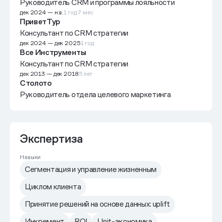
Руководитель СRM и программы лояльности
дек 2024
—
н.в.
1 год 7 мес
ПриветТур
Консультант по CRM стратегии
дек 2024
—
дек 2025
1 год
Все Инструменты
Консультант по CRM стратегии
дек 2013
—
дек 2018
5 лет
Столото
Руководитель отдела целевого маркетинга
Экспертиза
Навыки
Сегментация и управление жизненным
Циклом клиента
Принятие решений на основе данных: uplift
Инкремент
ROI
Unit-экономика