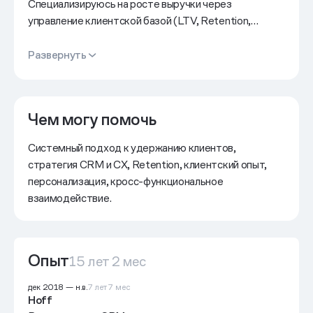
Специализируюсь на росте выручки через
управление клиентской базой (LTV, Retention,
монетизация). Мой метод - экономический подход к
маркетингу и умение разложить любой
Развернуть
показатель на составляющие.
Чем могу помочь
Системный подход к удержанию клиентов,
стратегия CRM и СХ, Retention, клиентский опыт,
персонализация, кросс-функциональное
взаимодействие.
Опыт
15 лет 2 мес
дек 2018
—
н.в.
7 лет 7 мес
Hoff