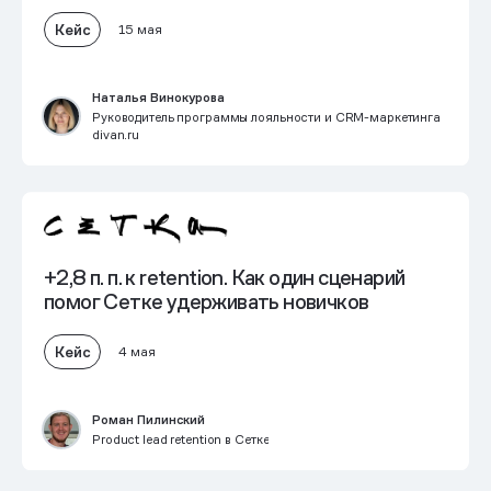
Кейс
15 мая
Наталья Винокурова
Руководитель программы лояльности и CRM-маркетинга
divan.ru
+2,8 п. п. к retention
. Как один сценарий
помог Сетке удерживать новичков
Кейс
4 мая
Роман Пилинский
Product lead retention в Сетке