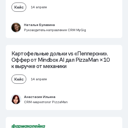
Кейс
14 апреля
Наталья Булавина
Руководитель направления CRM MyGig
Картофельные дольки vs «Пепперони».
Оффер от Mindbox AI дал PizzaMan
×10
к выручке от механики
Кейс
14 апреля
Анастасия Ильина
CRM-маркетолог PizzaMan