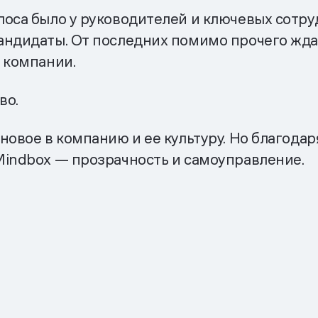
оса было у руководителей и ключевых сотру
андидаты. От последних помимо прочего жд
 компании.
во.
новое в компанию и ее культуру. Но благода
Mindbox — прозрачность и самоуправление.