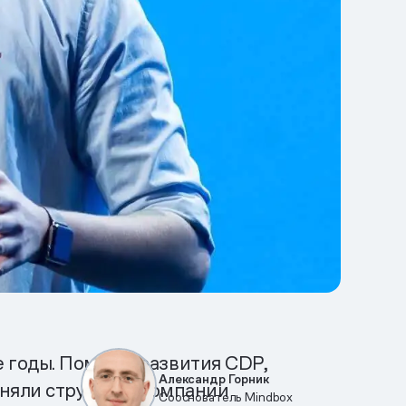
 годы. Помимо развития CDP,
Александр Горник
еняли структуру компании
Сооснователь Mindbox