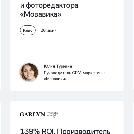
и фоторедактора
«Мовавика»
Кейс
26 июня
Юлия Туркина
Руководитель CRM-маркетинга
«Мовавики»
139% ROI.
Производитель