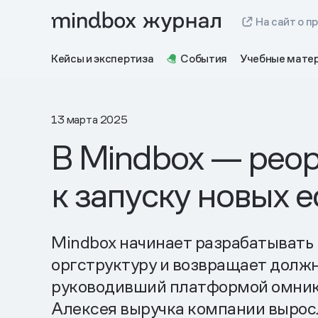
На сайт о п
Кейсы и экспертиза
События
Учебные мате
13 марта 2025
В Mindbox — реор
к запуску новых 
Mindbox начинает разрабатывать 
оргструктуру и возвращает должн
руководивший платформой омникан
Алексея выручка компании выросл