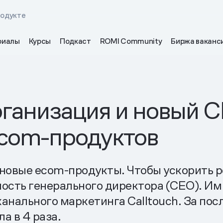
родукте
риалы
Курсы
Подкаст
ROMI Community
Биржа ваканс
ганизация и новый C
ecom-продуктов
новые ecom-продукты. Чтобы ускорить р
ость генерального директора (CEO). Им 
ального маркетинга Calltouch. За посл
а в 4 раза.