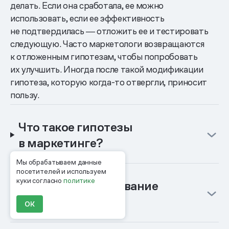
делать. Если она сработала, ее можно
использовать, если ее эффективность
не подтвердилась ― отложить ее и тестировать
следующую. Часто маркетологи возвращаются
к отложенным гипотезам, чтобы попробовать
их улучшить. Иногда после такой модификации
гипотеза, которую когда-то отвергли, приносит
пользу.
Что такое гипотезы
в маркетинге?
Мы обрабатываем данные
посетителей и используем
куки согласно
политике
Что такое тестирование
гипотез?
ОК