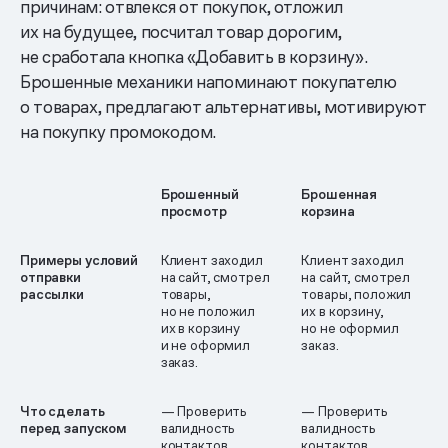
причинам: отвлекся от покупок, отложил
их на будущее, посчитал товар дорогим,
не сработала кнопка «Добавить в корзину».
Брошенные механики напоминают покупателю
о товарах, предлагают альтернативы, мотивируют
на покупку промокодом.
Брошенный
Брошенная
просмотр
корзина
Примеры условий
Клиент заходил
Клиент заходил
отправки
на сайт, смотрел
на сайт, смотрел
рассылки
товары,
товары, положил
но не положил
их в корзину,
их в корзину
но не оформил
и не оформил
заказ.
заказ.
Что сделать
— Проверить
— Проверить
перед запуском
валидность
валидность
контактов.
контактов.