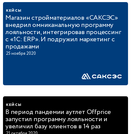
кейсы
Магазин стройматериалов «САКСЭС»
внедрил омниканальную программу
лояльности, интегрировав процессинг
с «1С: ERP». И подружил маркетинг с
продажами
25 ноября 2020
кейсы
В период пандемии аутлет Offprice
запустил программу лояльности и
увеличил базу клиентов в 14 раз
21 октября 2020