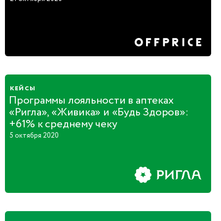
кейсы
Программы лояльности в аптеках
«Ригла», «Живика» и «Будь Здоров»:
+61% к среднему чеку
5 октября 2020