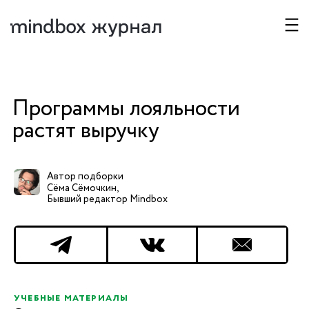
Презентация Mindbox
Покажем платформу в деле,
Программы лояльности
поможем выбрать тариф и ответим на
оформлением подписки можно проте
растят выручку
бесплатно.
Ваше имя
Автор подборки
Сёма Сёмочкин,
Компания
Бывший редактор Mindbox
Эл. почта
Телефон
Размер базы
Не выбрано
учебные материалы