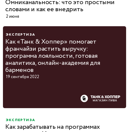
Омниканальность: что это простыми
Согласие на обработку
персональных д
словами и как ее внедрить
и
индивидуальные предложения
2 июня
Свяжемся в теч
рабочего дня
экспертиза
Как «Танк & Хоппер» помогает
франчайзи растить выручку:
программа лояльности, готовая
аналитика, онлайн-академия для
барменов
19 сентября 2022
экспертиза
Как зарабатывать на программах