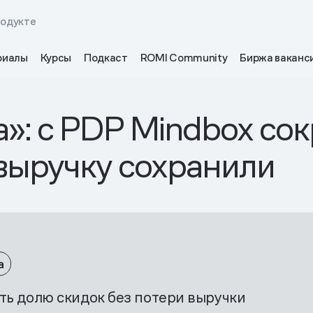
родукте
риалы
Курсы
Подкаст
ROMI Community
Биржа ваканс
»: с PDP Mindbox со
 выручку сохранили
а
ть долю скидок без потери выручки