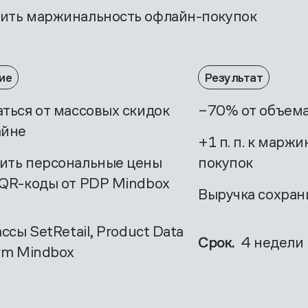
ить маржинальность офлайн-покупок
ие
Результат
аться от массовых скидок
−70% от объема
айне
+1 п. п. к марж
ить персональные цены
покупок
 QR-коды от PDP Mindbox
Выручка сохран
ссы SetRetail, Product Data
Срок.
4 недели
orm Mindbox