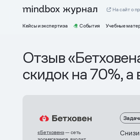
На сайт о п
Кейсы и экспертиза
События
Учебные мате
Отзыв «Бетховена
скидок на 70%, а
Задач
Снизи
«Бетховен»
— сеть
зоомагазинов, входит