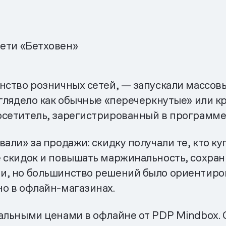
ети «Бетховен»
нство розничных сетей, — запускали массовы
ыглядело как обычные «перечеркнутые» или к
осетитель, зарегистрированный в программе
али» за продажи: скидку получали те, кто ку
 скидок и повышать маржинальность, сохран
и, но большинство решений было ориентиров
о в офлайн-магазинах.
альными ценами в офлайне от PDP Mindbox. Су