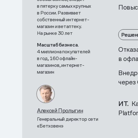
в пятерку самых крупных
Повыс
в России. Развивает
собственный интернет-
магазин и ветаптеку.
На рынке 30 лет
Решен
Масштаб бизнеса.
Отказ
4 миллиона покупателей
в офл
в год, 160 офлайн-
магазинов, интернет-
Внедр
магазин
через
ИТ.
Ка
Алексей Пролыгин
Platf
Генеральный директор сети
«Бетховен»