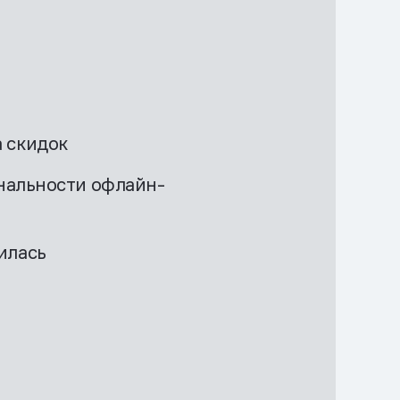
 скидок
инальности офлайн-
илась