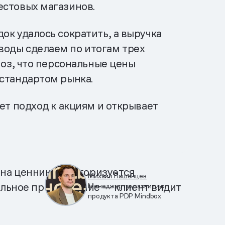
естовых магазинов.
ок удалось сократить, а выручка
воды сделаем по итогам трех
ноз, что персональные цены
 стандартом рынка.
ет подход к акциям и открывает
на ценнике и авторизуется
Михаил Пашенцев
уальное предложение — клиент видит
Менеджер по развитию
продукта PDP Mindbox