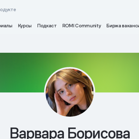
родукте
риалы
Курсы
Подкаст
ROMI Community
Биржа ваканс
Варвара Борисова