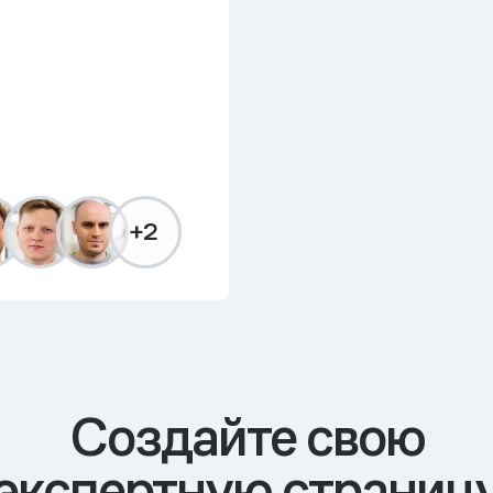
+2
Cоздайте свою
экспертную страниц