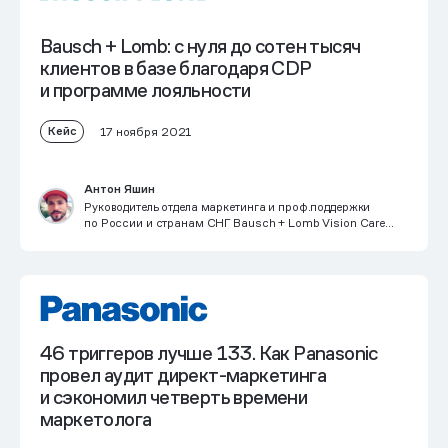
Bausch + Lomb: с нуля до сотен тысяч
клиентов в базе благодаря CDP
и программе лояльности
Кейс
17 ноября 2021
Антон Яшин
Руководитель отдела маркетинга и проф.поддержки
по России и странам СНГ Bausch + Lomb Vision Care
International, Bausch Health
46 триггеров лучше 133. Как Panasonic
провел аудит директ-маркетинга
и сэкономил четверть времени
маркетолога