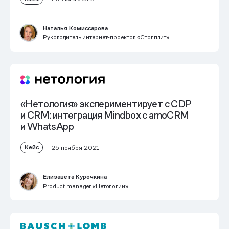
Наталья Комиссарова
Руководитель интернет-проектов «Столплит»
«Нетология» экспериментирует с CDP
и CRM: интеграция Mindbox с amoCRM
и WhatsApp
Кейс
25 ноября 2021
Елизавета Курочкина
Product manager «Нетологии»