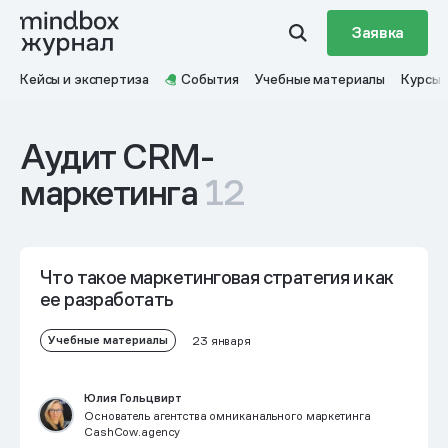
Заявка
Кейсы и экспертиза
События
Учебные материалы
Курсы
Аудит CRM-
маркетинга
12
Что такое маркетинговая стратегия и как
ее разработать
Учебные материалы
23 января
Юлия Гольцвирт
Основатель агентства омниканального маркетинга
CashCow.agency