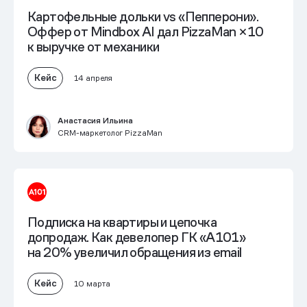
Картофельные дольки vs «Пепперони».
Оффер от Mindbox AI дал PizzaMan
×10
к выручке от механики
Кейс
14 апреля
Анастасия Ильина
CRM-маркетолог PizzaMan
Подписка на квартиры и цепочка
допродаж. Как девелопер ГК «А101»
на 20% увеличил обращения из email
Кейс
10 марта