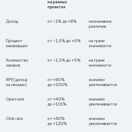
на разных
проектах
Доход
от −1% до +8%
незначимое
различие
Процент
от −1,5% до +5%
на грани
заказавших
значимости
Количество
от −1,5% до +5%
на грани
заказов
значимости
RPE (доход
от +90%
значимо
на письмо)
до +200%
увеличивается
Open rate
от +40%
значимо
до +115%
увеличивается
Click rate
от +40%
значимо
до +120%
увеличивается