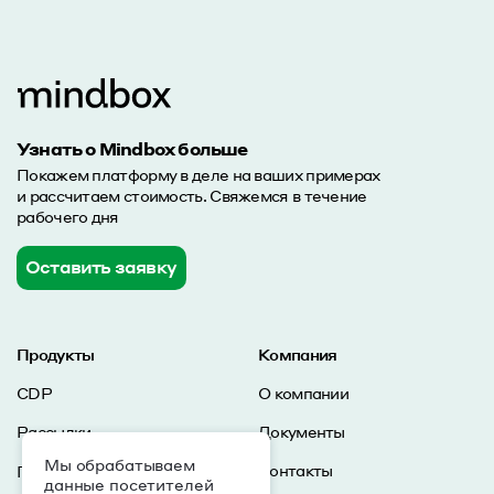
Узнать о Mindbox больше
Покажем платформу в деле на ваших примерах
и рассчитаем стоимость. Свяжемся в течение
рабочего дня
Оставить заявку
Продукты
Компания
CDP
О компании
Рассылки
Документы
Мы обрабатываем
Контакты
Персонализация сайта
данные посетителей