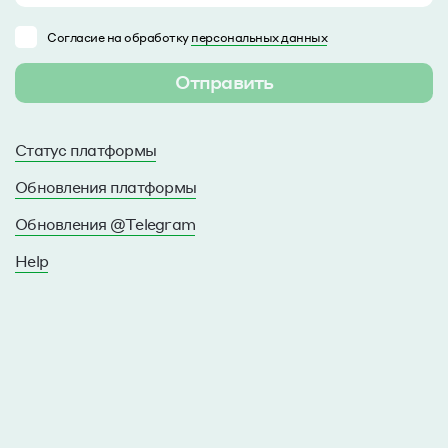
Согласие на обработку
персональных д
и
индивидуальные предложения
Согласие на обработку
персональных данных
Свяжемся в теч
рабочего дня
Статус платформы
Обновления платформы
Обновления @Telegram
Help