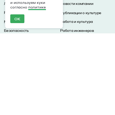
и используем куки
Лояльность
Новости компании
согласно
политике
Рекомендации и ML
Публикации о культуре
ОК
Работа и культура
Мобильные пуши и In-App
Безопасность
Работа инженеров
Визуальный стиль
Материалы
Партнеры
Журнал
События
Клиенты
ROMI Community
Цены
Инструменты
Курсы
Школа CRM-маркетологов
Словарь маркетолога