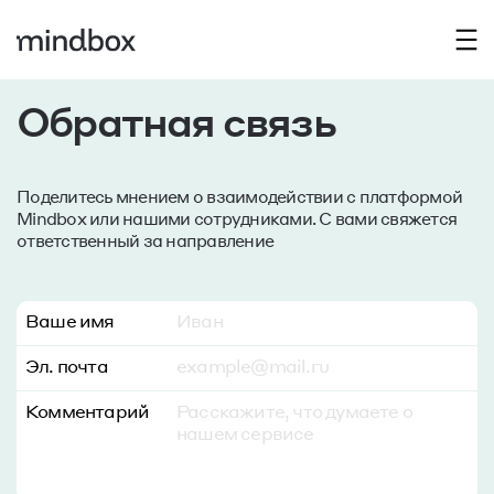
Презентация Mindbox
Обратная связь
Покажем платформу в деле,
поможем выбрать тариф и ответим на
оформлением подписки можно проте
Поделитесь мнением о взаимодействии с платформой
бесплатно.
Mindbox или нашими сотрудниками. С вами свяжется
ответственный за направление
Ваше имя
Компания
Ваше имя
Эл. почта
Эл. почта
Телефон
Комментарий
Размер базы
Не выбрано