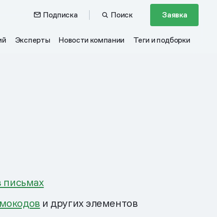
Подписка
Поиск
Заявка
ий
Эксперты
Новости компании
Теги и подборки
в письмах
омокодов
и других элементов