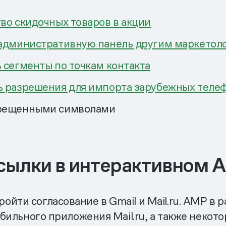
во скидочных товаров в акции
 административную панель другим маркетоло
ь
сегменты по точкам контакта
ь разрешения для импорта зарубежных теле
рещенными символами
ссылки в интерактивном
йти согласование в Gmail и Mail.ru. AMP в 
обильного приложения Mail.ru, а также некото