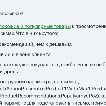
ассылках!
похожие и популярные товары
к просмотренн
ьмах. Что в них крутого:
рекомендаций, чем к дешевым.
чии и в зоне клиента.
ватель уже покупал когда-либо. Больше не бу
и дрель.
нструкции параметра, например,
ithActionProsmotrelProdukt1.WithMax1.Produc
ProductRecommendations.PopulyarnyePoZakaz
й параметр для подстановки в письмо, приме