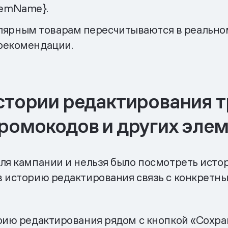
temName}.
лярным товарам пересчитываются в реальном
 рекомендации.
стории редактирования т
промокодов и других эле
для кампании и нельзя было посмотреть ист
в историю редактирования связь с конкретн
орию редактирования рядом с кнопкой «Сохра