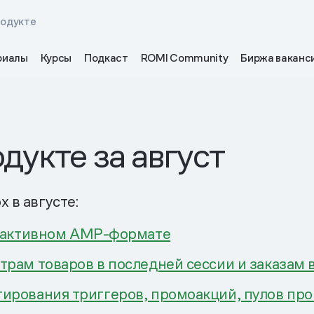
родукте
риалы
Курсы
Подкаст
ROMI Community
Биржа ваканс
дукте за август
 в августе:
рактивном AMP-формате
рам товаров в последней сессии и заказам 
тирования триггеров, промоакций, пулов пр