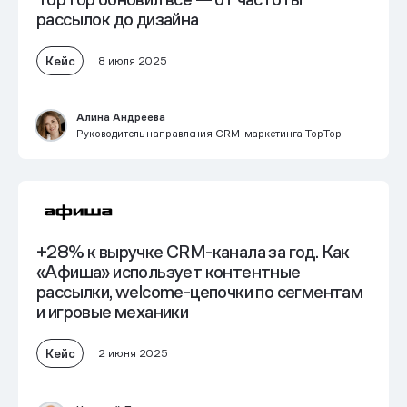
рассылок до дизайна
Кейс
8 июля 2025
Алина Андреева
Руководитель направления CRM-маркетинга TopTop
+28% к выручке
CRM-канала
за год. Как
«Афиша» использует контентные
рассылки, welcome-цепочки по сегментам
и игровые механики
Кейс
2 июня 2025