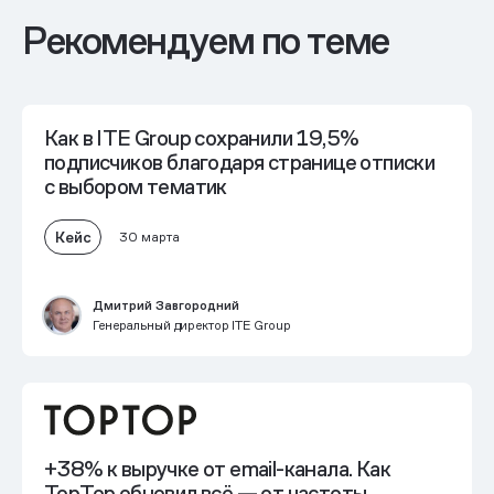
Рекомендуем по теме
Как в ITE Group
сохранили 19,5%
подписчиков
благодаря странице отписки
с выбором тематик
Кейс
30 марта
Дмитрий Завгородний
Генеральный директор ITE Group
+38% к выручке
от email-канала. Как
TopTop обновил всё — от частоты