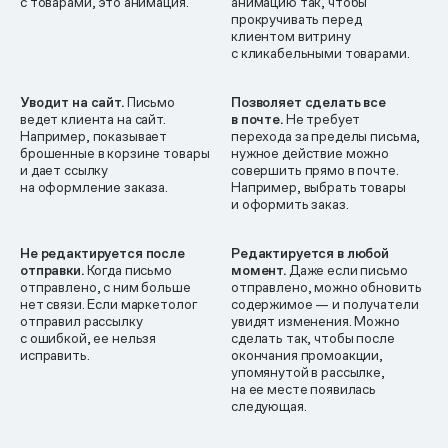
с товарами, это анимация.
анимацию так, чтобы
прокручивать перед
клиентом витрину
с кликабельными товарами.
Уводит на сайт.
Письмо
Позволяет сделать все
ведет клиента на сайт.
в почте.
Не требует
Например, показывает
перехода за пределы письма,
брошенные в корзине товары
нужное действие можно
и дает ссылку
совершить прямо в почте.
на оформление заказа.
Например, выбрать товары
и оформить заказ.
Не редактируется после
Редактируется в любой
отправки.
Когда письмо
момент.
Даже если письмо
отправлено, с ним больше
отправлено, можно обновить
нет связи. Если маркетолог
содержимое — и получатели
отправил рассылку
увидят изменения. Можно
с ошибкой, ее нельзя
сделать так, чтобы после
исправить.
окончания промоакции,
упомянутой в рассылке,
на ее месте появилась
следующая.