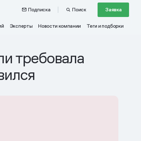
Подписка
Поиск
Заявка
ий
Эксперты
Новости компании
Теги и подборки
ли требовала
вился