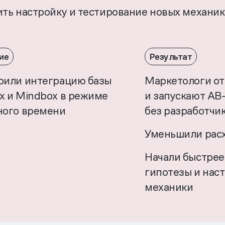
ить настройку и тестирование новых механик
ие
Результат
оили интеграцию базы
Маркетологи о
х и Mindbox в режиме
и запускают AB
ного времени
без разработчи
Уменьшили расх
Начали быстрее
гипотезы и нас
механики