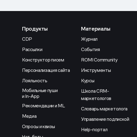
Продукты
Материалы
CDP
Журнал
Рассылки
События
Конструктор писем
ROMI Community
Персонализация сайта
Инструменты
Лояльность
Курсы
Мобильные пуши
Школа CRM-
и In-App
маркетологов
Рекомендации и ML
Словарь маркетолога
Медиа
Управление подпиской
Опросы и квизы
Help-портал
Чат-боты