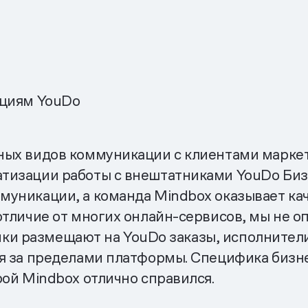
ациям YouDo
ных видов коммуникации с клиентами маркет
тизации работы с внештатниками YouDo Бизн
муникации, а команда Mindbox оказывает ка
отличие от многих онлайн-сервисов, мы не 
зчики размещают на YouDo заказы, исполнител
ся за пределами платформы. Специфика бизн
рой Mindbox отлично справился.