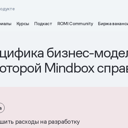
родукте
риалы
Курсы
Подкаст
ROMI Community
Биржа ваканс
ецифика бизнес-моде
которой Mindbox спра
а
шить расходы на разработку