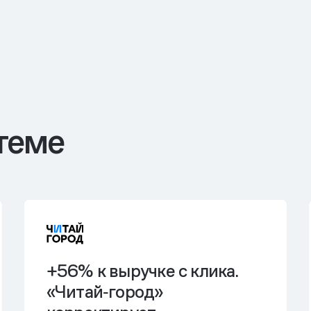
теме
+56% к выручке с клика.
«Читай‑город»