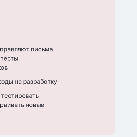
тправляют письма
-тесты
ков
оды на разработку
 тестировать
траивать новые