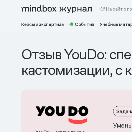
На сайт о п
Кейсы и экспертиза
События
Учебные мате
Отзыв YouDo: сп
кастомизации, с 
Задач
Умень