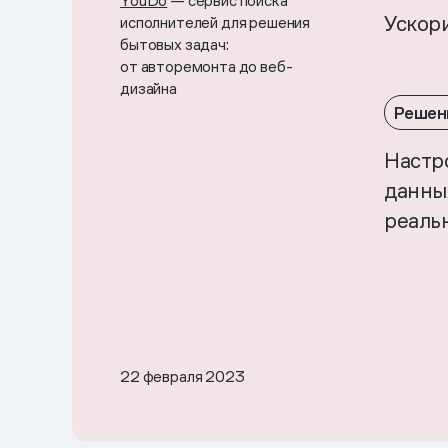
YouDo
— сервис поиска
Ускор
исполнителей для решения
бытовых задач:
от авторемонта до веб-
дизайна
Решен
Настр
данны
реаль
22 февраля 2023