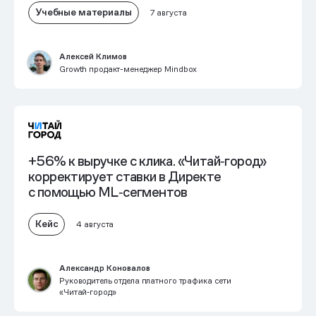
Учебные материалы
7 августа
Алексей Климов
Growth продакт-менеджер Mindbox
+56% к выручке с клика. «Читай‑город»
корректирует ставки в Директе
с помощью ML‑сегментов
Кейс
4 августа
Александр Коновалов
Руководитель отдела платного трафика сети
«Читай‑город»