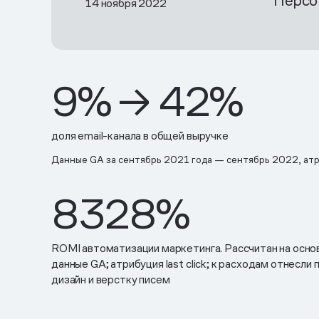
Персо
14 ноября 2022
9% → 42%
доля email-канала в общей выручке
Данные GA за сентябрь 2021 года — сентябрь 2022, атри
8328%
ROMI автоматизации маркетинга. Рассчитан на основ
данные GA; атрибуция last click; к расходам отнесли 
дизайн и верстку писем