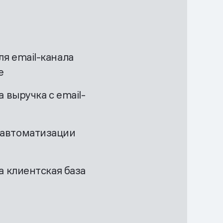
я email-канала
е
а выручка с email-
автоматизации
а клиентская база