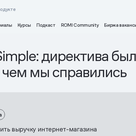
родукте
риалы
Курсы
Подкаст
ROMI Community
Биржа ваканс
Simple: директива бы
с чем мы справились
а
ить выручку интернет-магазина