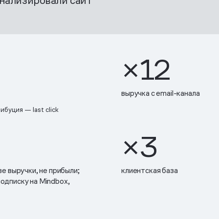
нализировали сайт
×12
выручка с email-канала
буция — last click
×3
е выручки, не прибыли;
клиентская база
подписку на Mindbox,