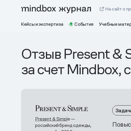
На сайт о п
Кейсы и экспертиза
События
Учебные мате
Отзыв Present & 
за счет Mindbox, 
Задач
Present & Simpl
e —
Повыс
российский бренд одежды,