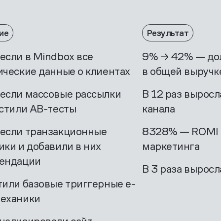
ие
Результат
если в Mindbox все
9% → 42% — дол
ические данные о клиентах
в общей выручк
если массовые рассылки
В 12 раз выросл
устили AB-тесты
канала
если транзакционные
8328% — ROMI 
ики и добавили в них
маркетинга
ендации
В 3 раза выросл
тили базовые триггерные е-
еханики