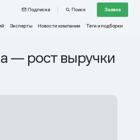
Подписка
Поиск
Заявка
ий
Эксперты
Новости компании
Теги и подборки
ла — рост выручки