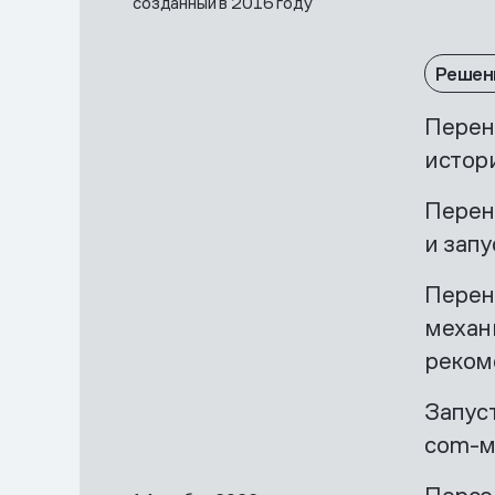
созданный в 2016 году
Решен
Перен
истор
Перен
и зап
Перен
механ
реком
Запус
com-м