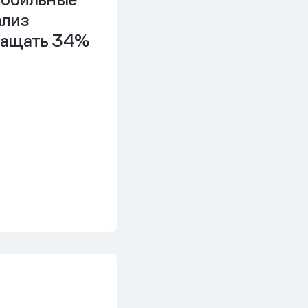
ализ
ращать 34%