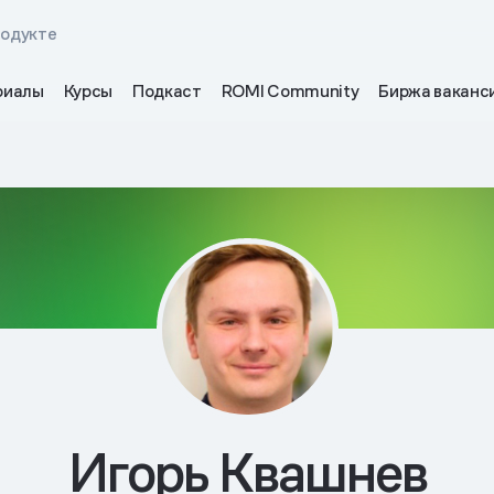
родукте
риалы
Курсы
Подкаст
ROMI Community
Биржа ваканс
Игорь Квашнев