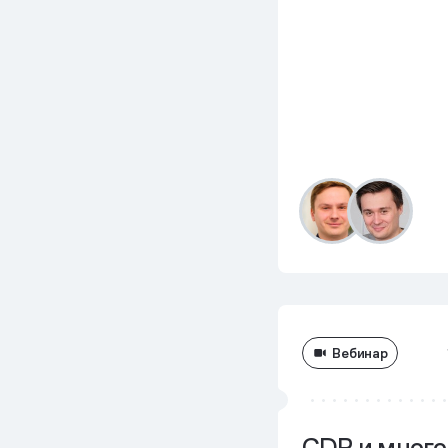
Вебинар
CDP и много