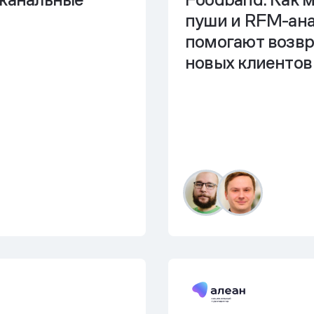
пуши и RFM-ан
помогают возв
новых клиентов