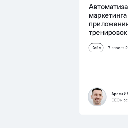
Автоматиза
маркетинга
приложении
тренировок
Кейс
7 апреля 
Арсен И
CEO и о