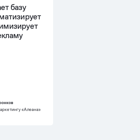
ет базу
оматизирует
тимизирует
екламу
ронков
аркетингу «Алеана»