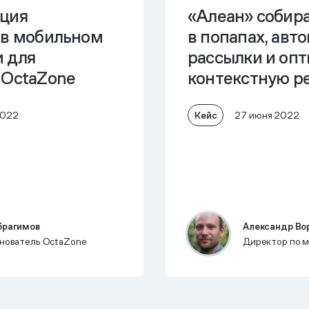
ция
«Алеан» собира
 в мобильном
в попапах, авт
 для
рассылки и оп
 OctaZone
контекстную р
Кейс
2022
27 июня 2022
брагимов
Александр Во
снователь OctaZone
Директор по м