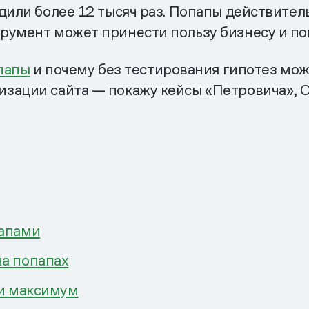
дили более 12 тысяч раз. Попапы действител
румент может принести пользу бизнесу и по
папы
и почему без тестирования гипотез мож
зации сайта — покажу кейсы «Петровича», Or
папами
а попапах
ми максимум