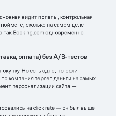
сновная видит попапы, контрольная
ы поймёте, сколько на самом деле
то так Booking.com одновременно
авка, оплата) без A/B-тестов
купку. Но есть одно, но: если
что компания теряет деньги на самых
мент персонализации сайта —
овались на click rate — он был выше
дили из корзины и больше