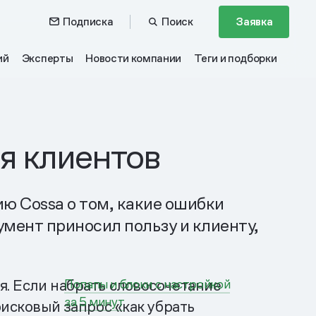
Подписка
Поиск
Заявка
ий
Эксперты
Новости компании
Теги и подборки
я клиентов
ю Cossa о том, какие ошибки
умент приносил пользу и клиенту,
я. Если набрать словосочетание
Попапы и блоки с настройкой
за 5 минут
оисковый запрос «как убрать