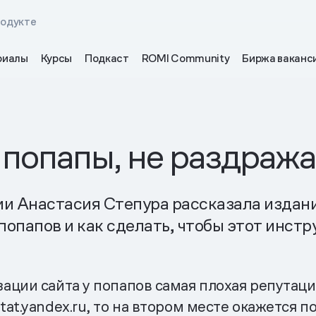
родукте
риалы
Курсы
Подкаст
ROMI Community
Биржа ваканс
 попапы, не раздража
и Анастасия Степура рассказала издани
опапов и как сделать, чтобы этот инстр
ции сайта у попапов самая плохая репутаци
at.yandex.ru, то на втором месте окажется п