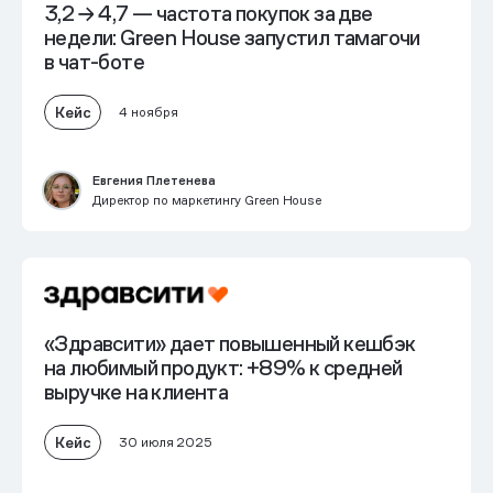
3,2 → 4,7 — частота покупок за две
недели: Green House запустил тамагочи
в чат-боте
Кейс
4 ноября
Евгения Плетенева
Директор по маркетингу Green House
«Здравсити» дает повышенный кешбэк
на любимый продукт:
+89% к средней
выручке на клиента
Кейс
30 июля 2025