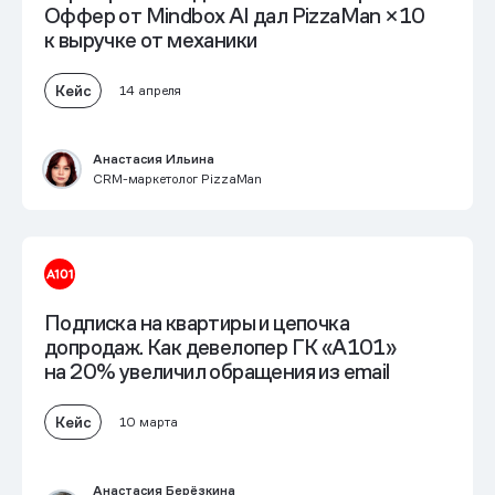
Оффер от Mindbox AI дал PizzaMan
×10
к выручке от механики
Кейс
14 апреля
Анастасия Ильина
CRM-маркетолог PizzaMan
Подписка на квартиры и цепочка
допродаж. Как девелопер ГК «А101»
на 20% увеличил обращения из email
Кейс
10 марта
Анастасия Берёзкина