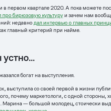
 в первом квартале 2020. А пока можете п
л про бирюзовую культуру
и зачем нам вообще
ний: недавно
дал интервью о главных принц
как главный критерий при найме.
устно...
казался богат на выступления.
, выступила со своей первой в жизни публи
го, почему маркетологи, с одной стороны, хо
и. Марина — большой молодец, стоически выд
 получилось хорошо
.