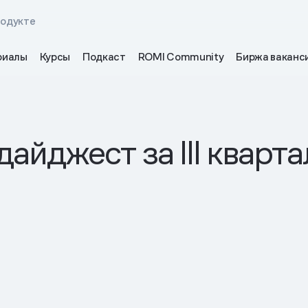
родукте
риалы
Курсы
Подкаст
ROMI Community
Биржа ваканс
айджест за III кварт