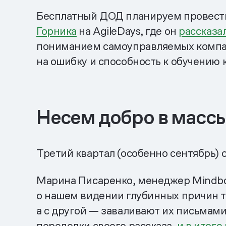
Бесплатный ДОД планируем провести
Горника
на AgileDays, где он
рассказа
пониманием самоуправляемых компа
на ошибку и способность к обучению 
Несем добро в массы 
Третий квартал (особенно сентябрь) о
Марина Писаренко, менеджер Mindbox
о нашем видении глубинных причин то
а с другой — заваливают их письмам
переделки своего рассказа,
и в итоге