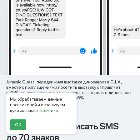
Jurassic Quest, передвижная выставка динозавров в США,
вместе с приглашениями посетить выставку отправляет
в SMS ссылку на аудиогид и отвечает на вопросы о динозаврах.
Количество переходов по SMS — 98%
Мы обрабатываем данные
посетителей и используем
куки согласно
политике
Принцип № 10: писать SMS
ОК
до 70 знаков