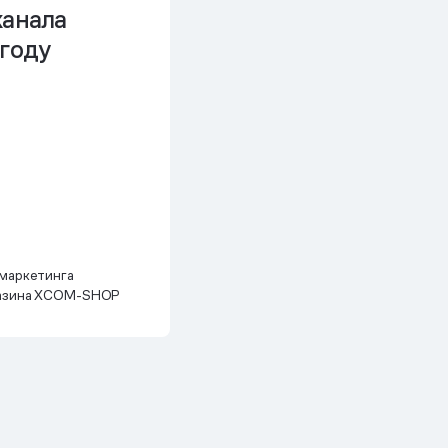
канала
 году
маркетинга
газина XCOM-SHOP