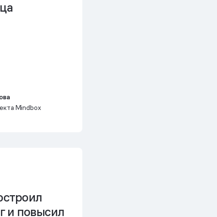
яца
ова
екта Mindbox
строил
г и
повысил