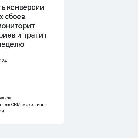
ть конверсии
х сбоев.
мониторит
риев и тратит
 неделю
024
маков
итель CRM-маркетинга
ии