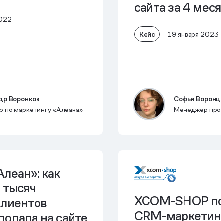
сайта за 4 мес
2022
Кейс
19 января 2023
др Воронков
Софья Воронц
р по маркетингу «Алеана»
Менеджер про
леан»: как
 тысяч
XCOM-SHOP по
клиентов
CRM-маркетин
попапа на сайте