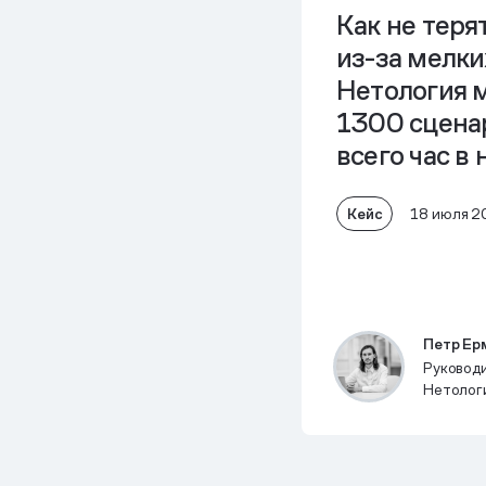
Как не теря
из-за мелки
Нетология 
1300 сцена
всего час в
Кейс
18 июля 2
Петр Ер
Руковод
Нетолог