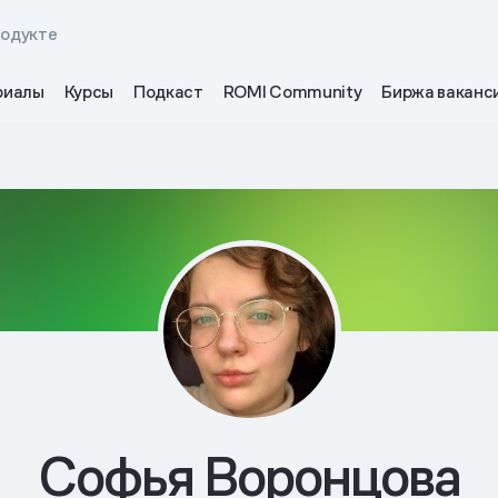
родукте
риалы
Курсы
Подкаст
ROMI Community
Биржа ваканс
Софья Воронцова