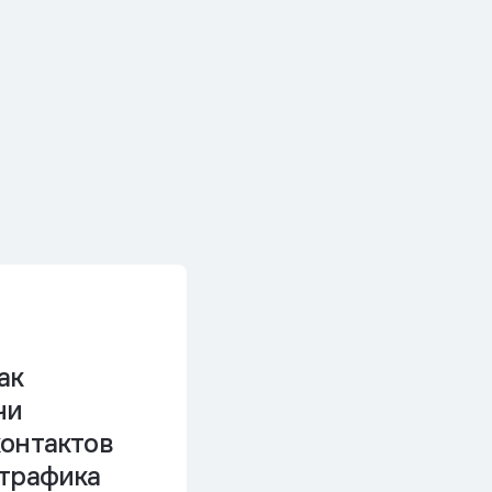
ак
чи
контактов
 трафика