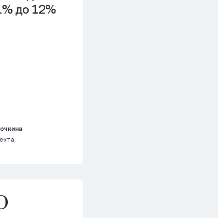
 1% до 12%
рочкина
екта