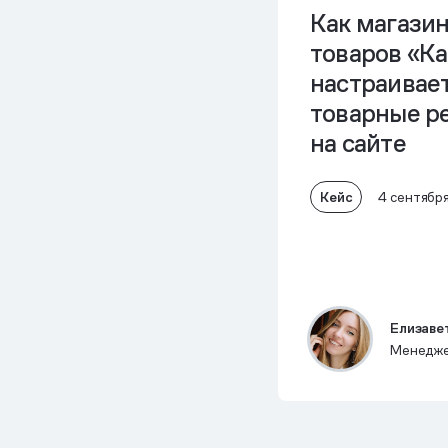
Как магази
товаров «К
настраивае
товарные р
на сайте
Кейс
4 сентябр
Елизаве
Менедже