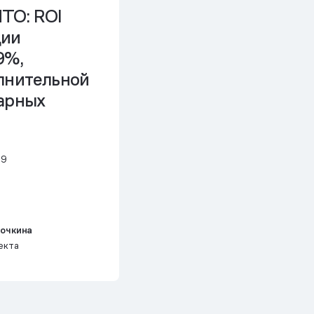
TO: ROI
ции
9%,
олнительной
варных
19
рочкина
екта