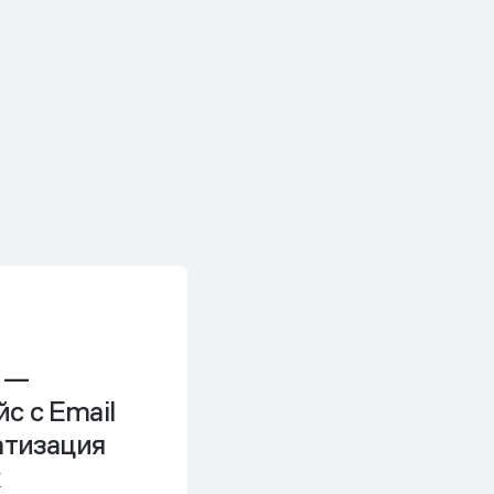
 —
с с Email
матизация
к