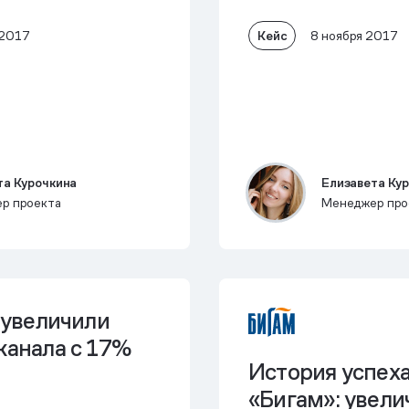
Кейс
 2017
8 ноября 2017
та Курочкина
Елизавета Ку
р проекта
Менеджер про
i увеличили
канала с 17%
История успеха
«Бигам»: увел