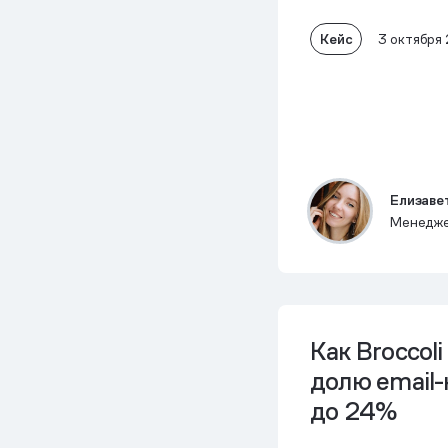
Кейс
3 октября
Елизаве
Менедже
Как Broccol
долю email-
до 24%