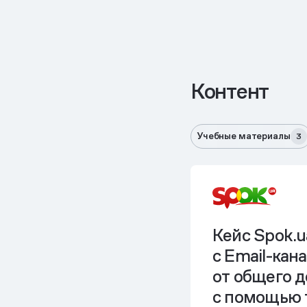
Контент
Учебные материалы
3
Кейс Spok.u
с Email-кан
от общего д
c помощью 