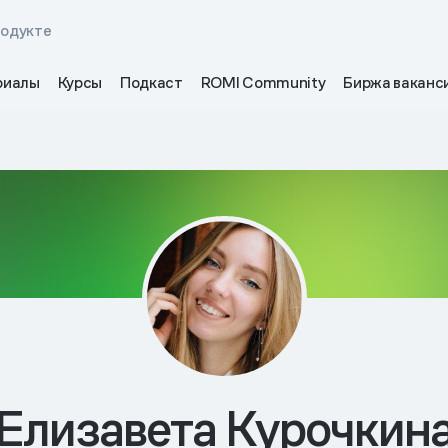
родукте
риалы
Курсы
Подкаст
ROMI Community
Биржа ваканс
Елизавета Курочкин