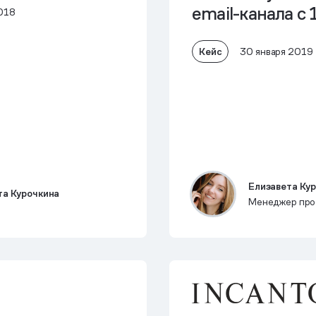
email-канала с
018
Кейс
30 января 2019
Елизавета Ку
та Курочкина
Менеджер про