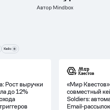
Автор Mindbox
Кейс
8
a: Рост выручки
«Мир Квестов»
ала до 12%
совместный кей
охода
Soldiers: авто
триггеров
Email-рассыло