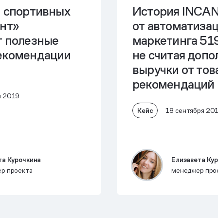
н спортивных
История INCAN
ант»
от автоматиза
т полезные
маркетинга 51
екомендации
не считая доп
выручки от то
рекомендаций
я 2019
Кейс
18 сентября 20
та Курочкина
Елизавета Ку
р проекта
менеджер про