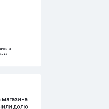
рочкина
екта
 магазина
ичили долю